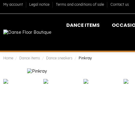
My account
Legal notice
Terms and conditions of sale
Contact us
DANCE ITEMS
OCCASI
Home
Dance items
Dance sneakers
Pinkray