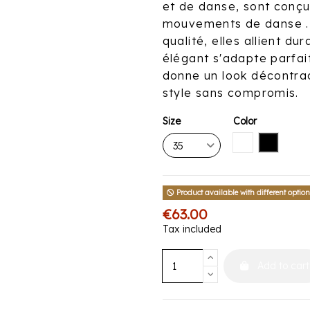
et de danse, sont conçu
mouvements de danse .
qualité, elles allient d
élégant s'adapte parfa
donne un look décontrac
style sans compromis.
Size
Color
White
Black
Product available with different optio
€63.00
Tax included
Add to cart