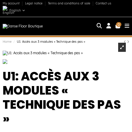
My account
Legal notice
Terms and conditions of sale
Contact us
English
0
Home
U1: Accès aux 3 modules « Technique des pas »
U1: ACCÈS AUX 3
MODULES «
TECHNIQUE DES PAS
»