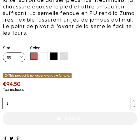
la sensation de danser pieds nus. Néanmoins, la
chaussure épouse le pied et offre un soutien
suffisant. La semelle fendue en PU rend la Zuma
très flexible, assurant un jeu de jambes optimal.
Le point de pivot à l’avant de la semelle facilite
les tours.
Size
Color
Wine
White
Black
Grey
This product is no longer available for sale.
€94.50
Tax included
Add to cart